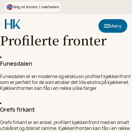
Hopp
til
Velg et kontor i nærheten
innhold
Postnummer
Meny
Profilerte fronter
Bruk min plassering
Funesdalen
HK Kjøkkenfornying i Østfold
Velg
90 02 24 98
Funesdalen er en moderne og eksklusiv profilert kjøkkenfront
som er perfekt for de som ønsker det lille ekstra på kjøkkenet.
Kjøkkenfronten kan fås i en rekke ulike farger.
HK Kjøkkenfornying i Førde, Florø og Sogndal
Velg
97 05 31 60
Grefs firkant
HK Kjøkkenfornying i Agder
Grefs firkant er en enkel, profilert kjøkkenfront med en smalt
Velg
utskåret og diskret ramme. Kjøkkenfronten kan fås i en rekke
97 05 31 53