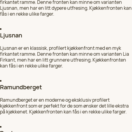
firkantet ramme. Denne fronten kan minne om varianten
Velg
Ljusnan, men har en litt dypere utfresing. Kjøkkenfronten kan
970 53 151
fås i en rekke ulike farger.
HK Kjøkkenfornying i Bergen
Velg
Se alle kontorer
97 05 31 60
Ljusnan
HK Kjøkkenfornying i Stavanger
Ljusnan er en klassisk, profilert kjøkkenfront med en myk
Velg
firkantet ramme. Denne fronten kan minne om varianten Lia
97 05 31 59
Firkant, men har en litt grunnere utfresing. Kjøkkenfronten
kan fås i en rekke ulike farger.
HK Kjøkkenfornying i Oslo
Velg
924 25 118
Ramundberget
HK Kjøkkenfornying i Haugesund
Velg
Ramundberget er en moderne og eksklusiv profilert
97 05 31 53
kjøkkenfront som er perfekt for de som ønsker det lille ekstra
på kjøkkenet. Kjøkkenfronten kan fås i en rekke ulike farger.