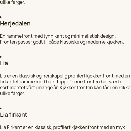
ulike farger.
HK Kjøkkenfornying i Viken
Velg
924 25 118
Herjedalen
En rammefront med tynn kant og minimalistisk design.
HK Kjøkkenfornying i Telemark
Velg
Fronten passer godt til både klassiske og moderne kjøkken.
92 06 90 96
HK Kjøkkenfornying i Innlandet
Lia
Velg
97 05 31 57
Lia er en klassisk og herskapelig profilert kjøkkenfront med en
firkantet ramme med buet topp. Denne fronten har vært i
HK Kjøkkenfornying i Vestfold
sortimentet vårt i mange år. Kjøkkenfronten kan fås i en rekke
Velg
92 06 90 96
ulike farger.
HK Kjøkkenfornying i Ålesund
Velg
Lia firkant
97 05 31 51
Lia Firkant er en klassisk, profilert kjøkkenfront med en myk
HK Kjøkkenfornying i Trondheim