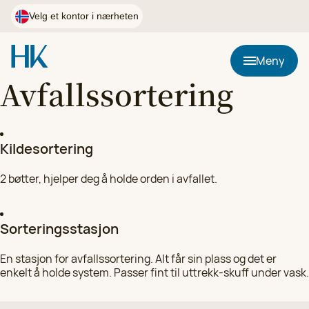
Hopp
til
Velg et kontor i nærheten
innhold
Postnummer
Meny
Avfallssortering
Bruk min plassering
Kildesortering
HK Kjøkkenfornying i Østfold
Velg
90 02 24 98
2 bøtter, hjelper deg å holde orden i avfallet.
HK Kjøkkenfornying i Førde, Florø og Sogndal
Sorteringsstasjon
Velg
97 05 31 60
En stasjon for avfallssortering. Alt får sin plass og det er
enkelt å holde system. Passer fint til uttrekk-skuff under vask.
HK Kjøkkenfornying i Agder
Velg
97 05 31 53