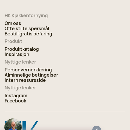
HK Kjøkkenfornying i Viken
HK Kjøkkenfornying
Velg
924 25 118
Om oss
Ofte stilte spørsmål
Bestill gratis befaring
HK Kjøkkenfornying i Telemark
Velg
Produkt
92 06 90 96
Produktkatalog
Inspirasjon
HK Kjøkkenfornying i Innlandet
Nyttige lenker
Velg
97 05 31 57
Personvernerklæring
Alminnelige betingelser
Intern ressursside
HK Kjøkkenfornying i Vestfold
Velg
Nyttige lenker
92 06 90 96
Instagram
Facebook
HK Kjøkkenfornying i Ålesund
Velg
97 05 31 51
HK Kjøkkenfornying i Trondheim