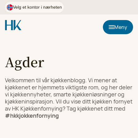
Hopp
til
Velg et kontor i nærheten
innhold
Postnummer
Meny
Bruk min plassering
Agder
HK Kjøkkenfornying i Østfold
Velg
90 02 24 98
Velkommen til vår kjøkkenblogg. Vi mener at
kjøkkenet er hjemmets viktigste rom, og her deler
vi kjøkkennyheter, smarte kjøkkenløsninger og
kjøkkeninspirasjon. Vil du vise ditt kjøkken fornyet
HK Kjøkkenfornying i Førde, Florø og Sogndal
Velg
av HK Kjøkkenfornying? Tag kjøkkenet ditt med
97 05 31 60
#hkkjokkenfornying
HK Kjøkkenfornying i Agder
Velg
97 05 31 53