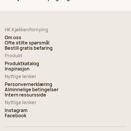
Velg
970 53 151
HK Kjøkkenfornying i Bergen
Velg
HK Kjøkkenfornying
Se alle kontorer
97 05 31 60
Om oss
Ofte stilte spørsmål
HK Kjøkkenfornying i Stavanger
Bestill gratis befaring
Velg
97 05 31 59
Produkt
Produktkatalog
Inspirasjon
HK Kjøkkenfornying i Oslo
Velg
Nyttige lenker
924 25 118
Personvernerklæring
Alminnelige betingelser
HK Kjøkkenfornying i Haugesund
Intern ressursside
Velg
Nyttige lenker
97 05 31 53
Instagram
Facebook