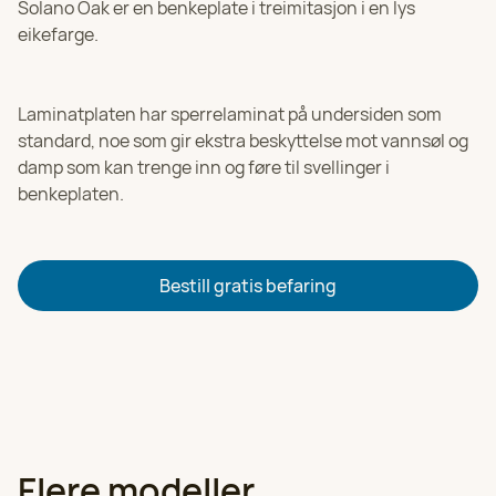
Solano Oak er en benkeplate i treimitasjon i en lys
eikefarge.
HK Kjøkkenfornying i Viken
Velg
924 25 118
Laminatplaten har sperrelaminat på undersiden som
HK Kjøkkenfornying i Telemark
standard, noe som gir ekstra beskyttelse mot vannsøl og
Velg
92 06 90 96
damp som kan trenge inn og føre til svellinger i
benkeplaten.
HK Kjøkkenfornying i Innlandet
Velg
97 05 31 57
Bestill gratis befaring
HK Kjøkkenfornying i Vestfold
Velg
92 06 90 96
HK Kjøkkenfornying i Ålesund
Velg
97 05 31 51
Flere modeller
HK Kjøkkenfornying i Trondheim