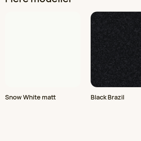
Velg
970 53 151
HK Kjøkkenfornying i Bergen
Velg
Se alle kontorer
97 05 31 60
HK Kjøkkenfornying i Stavanger
Velg
97 05 31 59
HK Kjøkkenfornying i Oslo
Velg
924 25 118
Snow White matt
Black Brazil
HK Kjøkkenfornying i Haugesund
Velg
97 05 31 53