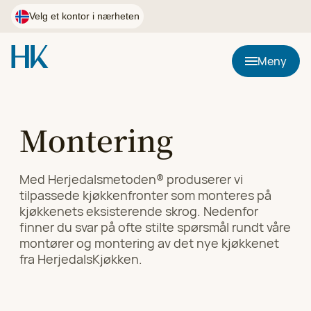
Hopp
til
Velg et kontor i nærheten
innhold
Postnummer
Meny
Bruk min plassering
Montering
HK Kjøkkenfornying i Østfold
Velg
Med Herjedalsmetoden® produserer vi
90 02 24 98
tilpassede kjøkkenfronter som monteres på
kjøkkenets eksisterende skrog. Nedenfor
finner du svar på ofte stilte spørsmål rundt våre
HK Kjøkkenfornying i Førde, Florø og Sogndal
Velg
montører og montering av det nye kjøkkenet
97 05 31 60
fra HerjedalsKjøkken.
HK Kjøkkenfornying i Agder
Velg
97 05 31 53