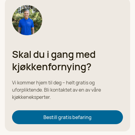
Velg
970 53 151
HK Kjøkkenfornying i Bergen
Velg
Se alle kontorer
97 05 31 60
HK Kjøkkenfornying i Stavanger
Skal du i gang med
Velg
97 05 31 59
kjøkkenfornying?
HK Kjøkkenfornying i Oslo
Velg
924 25 118
Vi kommer hjem til deg – helt gratis og
uforpliktende. Bli kontaktet av en av våre
kjøkkeneksperter.
HK Kjøkkenfornying i Haugesund
Velg
97 05 31 53
Bestill gratis befaring