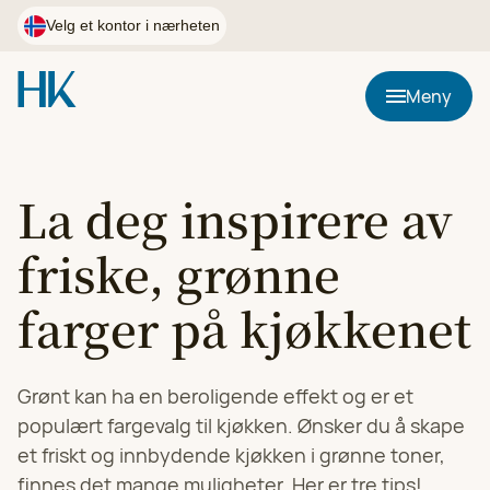
Hopp
til
Velg et kontor i nærheten
innhold
Postnummer
Meny
Bruk min plassering
La deg inspirere av
HK Kjøkkenfornying i Østfold
friske, grønne
Velg
90 02 24 98
farger på kjøkkenet
HK Kjøkkenfornying i Førde, Florø og Sogndal
Velg
97 05 31 60
Grønt kan ha en beroligende effekt og er et
populært fargevalg til kjøkken. Ønsker du å skape
HK Kjøkkenfornying i Agder
et friskt og innbydende kjøkken i grønne toner,
Velg
97 05 31 53
finnes det mange muligheter. Her er tre tips!