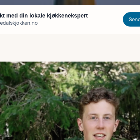
kt med din lokale kjøkkenekspert
or
Send
edalskjokken.no
or
or
or
or