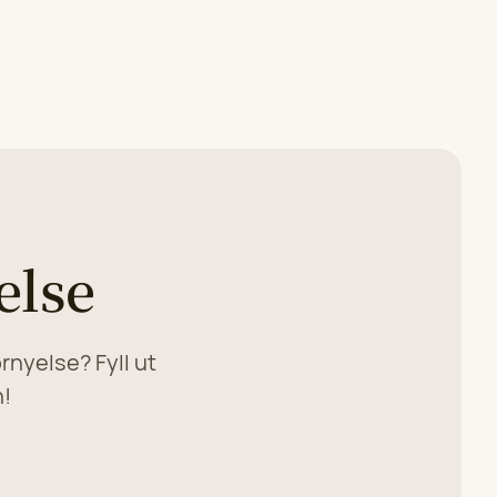
else
rnyelse? Fyll ut
n!