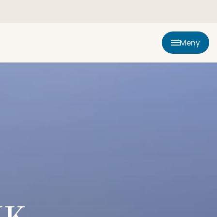
Meny
HK