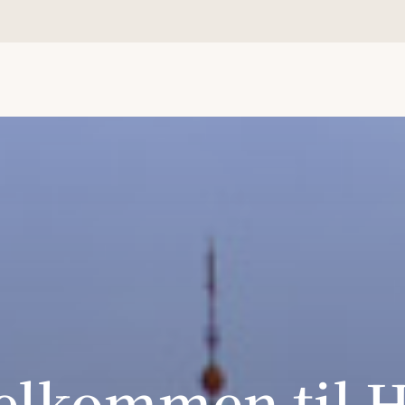
or
elkommen til 
or