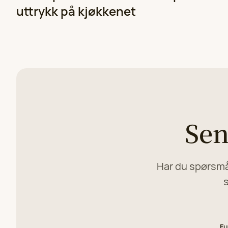
uttrykk på kjøkkenet
Sen
Har du spørsmål
s
Fu