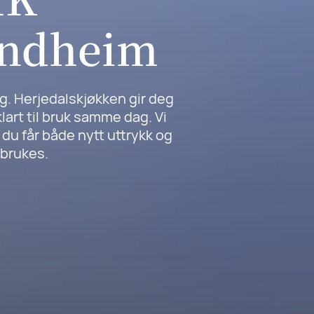
ondheim
ag. Herjedalskjøkken gir deg
art til bruk samme dag. Vi
t du får både nytt uttrykk og
nbrukes.