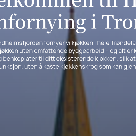
nfornying i Tr
or
ndheimsfjorden fornyer vi kjøkken i hele Trøndel
or
jøkken uten omfattende byggearbeid – og alt er kl
g benkeplater til ditt eksisterende kjøkken, slik a
unksjon, uten å kaste kjøkkenskrog som kan gje
or
or
or