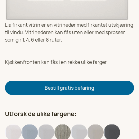
Velg
970 53 151
HK Kjøkkenfornying i Bergen
Lia firkant vitrin er en vitrinedør med firkantet utskjæring
Velg
Se alle kontorer
til vindu. Vitrinedøren kan fås uten eller med sprosser
97 05 31 60
som gir 1, 4, 6 eller 8 ruter.
HK Kjøkkenfornying i Stavanger
Velg
97 05 31 59
Kjøkkenfronten kan fås i en rekke ulike farger.
HK Kjøkkenfornying i Oslo
Velg
924 25 118
Bestill gratis befaring
HK Kjøkkenfornying i Haugesund
Velg
97 05 31 53
Utforsk de ulike fargene: