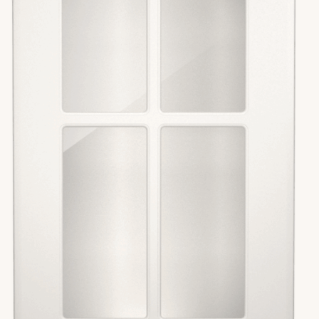
HK Kjøkkenfornying i Viken
Velg
924 25 118
HK Kjøkkenfornying i Telemark
Velg
92 06 90 96
HK Kjøkkenfornying i Innlandet
Velg
97 05 31 57
HK Kjøkkenfornying i Vestfold
Velg
92 06 90 96
HK Kjøkkenfornying i Ålesund
Velg
97 05 31 51
HK Kjøkkenfornying i Trondheim