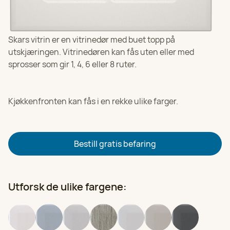
Velg
970 53 151
Skars vitrin er en vitrinedør med buet topp på
HK Kjøkkenfornying i Bergen
Velg
utskjæringen. Vitrinedøren kan fås uten eller med
Se alle kontorer
97 05 31 60
sprosser som gir 1, 4, 6 eller 8 ruter.
HK Kjøkkenfornying i Stavanger
Velg
97 05 31 59
Kjøkkenfronten kan fås i en rekke ulike farger.
HK Kjøkkenfornying i Oslo
Velg
924 25 118
Bestill gratis befaring
HK Kjøkkenfornying i Haugesund
Velg
97 05 31 53
Utforsk de ulike fargene: