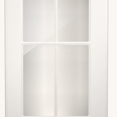
HK Kjøkkenfornying i Viken
Velg
924 25 118
HK Kjøkkenfornying i Telemark
Velg
92 06 90 96
HK Kjøkkenfornying i Innlandet
Velg
97 05 31 57
HK Kjøkkenfornying i Vestfold
Velg
92 06 90 96
HK Kjøkkenfornying i Ålesund
Velg
97 05 31 51
HK Kjøkkenfornying i Trondheim