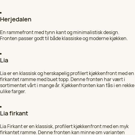
Velg
970 53 151
Herjedalen
HK Kjøkkenfornying i Bergen
Velg
Se alle kontorer
En rammefront med tynn kant og minimalistisk design.
97 05 31 60
Fronten passer godt til både klassiske og moderne kjøkken.
HK Kjøkkenfornying i Stavanger
Velg
97 05 31 59
Lia
HK Kjøkkenfornying i Oslo
Lia er en klassisk og herskapelig profilert kjøkkenfront med en
Velg
firkantet ramme med buet topp. Denne fronten har vært i
924 25 118
sortimentet vårt i mange år. Kjøkkenfronten kan fås i en rekke
ulike farger.
HK Kjøkkenfornying i Haugesund
Velg
97 05 31 53
Lia firkant
Lia Firkant er en klassisk, profilert kjøkkenfront med en myk
firkantet ramme. Denne fronten kan minne om varianten