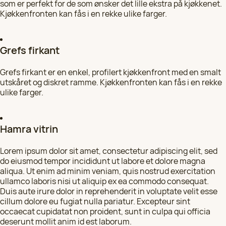
som er perfekt for de som ønsker det lille ekstra på kjøkkenet.
Kjøkkenfronten kan fås i en rekke ulike farger.
HK Kjøkkenfornying i Viken
Velg
924 25 118
Grefs firkant
HK Kjøkkenfornying i Telemark
Velg
Grefs firkant er en enkel, profilert kjøkkenfront med en smalt
92 06 90 96
utskåret og diskret ramme. Kjøkkenfronten kan fås i en rekke
ulike farger.
HK Kjøkkenfornying i Innlandet
Velg
97 05 31 57
Hamra vitrin
HK Kjøkkenfornying i Vestfold
Lorem ipsum dolor sit amet, consectetur adipiscing elit, sed
Velg
92 06 90 96
do eiusmod tempor incididunt ut labore et dolore magna
aliqua. Ut enim ad minim veniam, quis nostrud exercitation
ullamco laboris nisi ut aliquip ex ea commodo consequat.
HK Kjøkkenfornying i Ålesund
Duis aute irure dolor in reprehenderit in voluptate velit esse
Velg
97 05 31 51
cillum dolore eu fugiat nulla pariatur. Excepteur sint
occaecat cupidatat non proident, sunt in culpa qui officia
deserunt mollit anim id est laborum.
HK Kjøkkenfornying i Trondheim