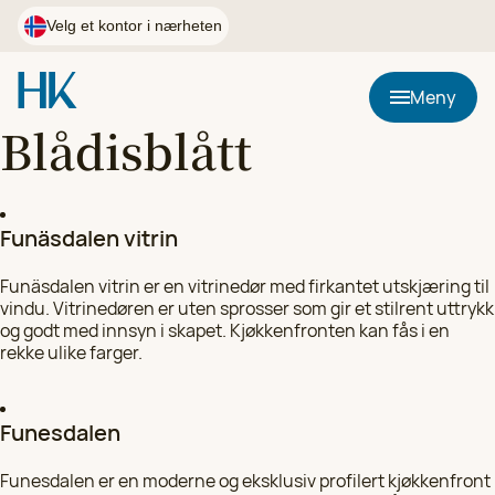
Hopp
til
Velg et kontor i nærheten
innhold
Postnummer
Meny
Blådisblått
Bruk min plassering
Funäsdalen vitrin
HK Kjøkkenfornying i Østfold
Velg
90 02 24 98
Funäsdalen vitrin er en vitrinedør med firkantet utskjæring til
vindu. Vitrinedøren er uten sprosser som gir et stilrent uttrykk
og godt med innsyn i skapet. Kjøkkenfronten kan fås i en
rekke ulike farger.
HK Kjøkkenfornying i Førde, Florø og Sogndal
Velg
97 05 31 60
Funesdalen
HK Kjøkkenfornying i Agder
Velg
Funesdalen er en moderne og eksklusiv profilert kjøkkenfront
97 05 31 53