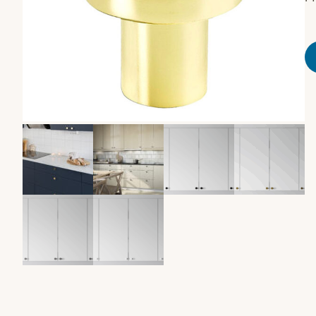
HK Kjøkkenfornying i Viken
Velg
kont
924 25 118
HK Kjøkkenfornying i Telemark
Velg
kont
92 06 90 96
HK Kjøkkenfornying i Innlandet
Velg
kont
97 05 31 57
HK Kjøkkenfornying i Vestfold
Velg
kont
92 06 90 96
HK Kjøkkenfornying i Ålesund
Velg
kont
97 05 31 51