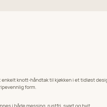
or
t enkelt knott-håndtak til kjøkken i et tidløst de
ripevennlig form.
or
innes i både messing, rustfri, svart og hvit.