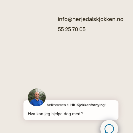
info@herjedalskjokken.no
55 25 70 05
Velkommen til
HK Kjøkkenfornying!
Hva kan jeg hjelpe deg med?