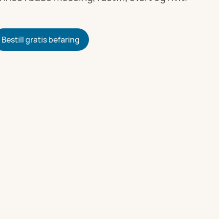
or
Bestill gratis befaring
or
or
or
or